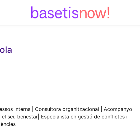
Skip
to
content
ola
cessos interns | Consultora organitzacional | Acompanyo
 el seu benestar| Especialista en gestió de conflictes i
lències