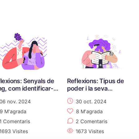
lexions: Senyals de
Reflexions: Tipus de
g, com identificar-
poder i la seva
 i entendre-les
influència en les
06 nov. 2024
30 oct. 2024
dinàmiques socials i
organitzatives
9
M'agrada
8
M'agrada
1 Comentaris
2 Comentaris
1693 Visites
1673 Visites