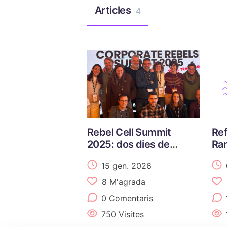
Articles
4
Rebel Cell Summit
Ref
2025: dos dies de
Ran
rebel·lia organitzativa
les
15 gen. 2026
8
M'agrada
0 Comentaris
750 Visites