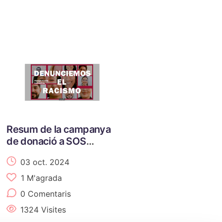
Resum de la campanya
de donació a SOS
Racisme Catalunya:
03 oct. 2024
Gràcies pel suport!
1
M'agrada
0 Comentaris
1324 Visites