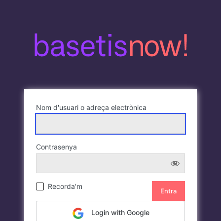
Nom d'usuari o adreça electrònica
Contrasenya
Recorda'm
Login with Google