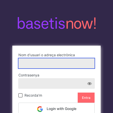
Nom d'usuari o adreça electrònica
Contrasenya
Recorda'm
Login with Google