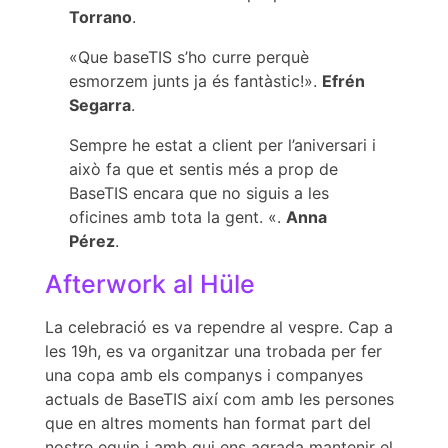
Torrano
.
«Que baseTIS s’ho curre perquè
esmorzem junts ja és fantàstic!».
Efrén
Segarra
.
Sempre he estat a client per l’aniversari i
això fa que et sentis més a prop de
BaseTIS encara que no siguis a les
oficines amb tota la gent. «.
Anna
Pérez
.
Afterwork al Hüle
La celebració es va rependre al vespre. Cap a
les 19h, es va organitzar una trobada per fer
una copa amb els companys i companyes
actuals de BaseTIS així com amb les persones
que en altres moments han format part del
nostre equip i amb qui ens agrada mantenir el