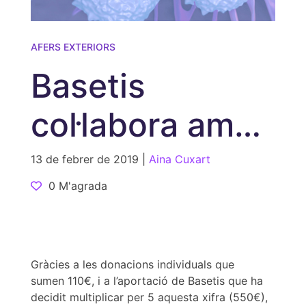
AFERS EXTERIORS
Basetis
col·labora amb
La Marató de
13 de febrer de 2019 |
Aina Cuxart
0 M'agrada
TV3
Gràcies a les donacions individuals que
sumen 110€, i a l’aportació de Basetis que ha
decidit multiplicar per 5 aquesta xifra (550€),