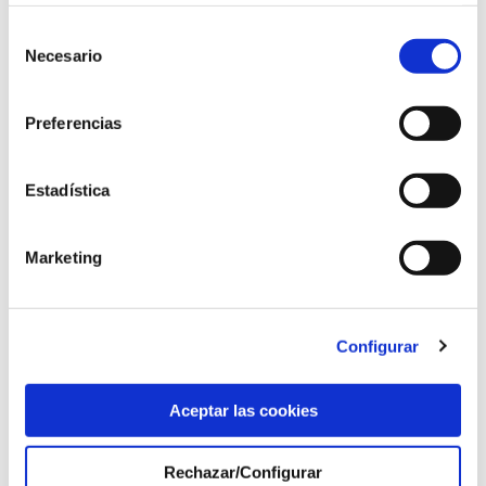
1 de cada 2 homes i 1 de cada 3 dones
tindran càncer al llarg de la seva vida.
Selección
Necesario
de
Anant més enllà, el càncer és la
primera causa
consentimiento
de mort a Catalunya
entre els homes i, la
Preferencias
segona, entre les dones. Cada dia moren 28
persones de càncer, és a dir, més de 10.000 a
l’any.
Estadística
Marketing
Gràcies
Només em queda donar les gràcies als
companys i les companyes que han decidit
Configurar
sumar-se a la iniciativa!
Aceptar las cookies
Foto de capçalera:
CCMA
Rechazar/Configurar