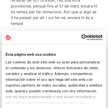
ha estat de 10.715.430€, i és una xifra
provisional, perquè fins al 31 de març encara hi
ha temps per fer donacions. Així que si algú se
li ha passat per alt i vol fer-ne, encara hi és a
temps!
Edició 2018 – Càncer
Tal i com expliquen a la web de La Marató, a
Esta página web usa cookies
l’
apartat
sobre la malatia, gràcies a la
Las cookies de este sitio web se usan para personalizar
investigació biomèdica, a Catalunya,
la
el contenido y los anuncios, ofrecer funciones de redes
supervivència al càncer ha crescut un 7% en
sociales y analizar el tráfico. Además, compartimos
els últims 10 anys
i la mitjana se situa,
información sobre el uso que haga del sitio web con
actualment, en el 55%. Però malgrat els
nuestros partners de redes sociales, publicidad y análisis
avenços que s’han fet en tractaments,
web, quienes pueden combinarla con otra información
mètodes de diagnòstic i prevenció,
la
que les haya proporcionado o que hayan recopilado a
incidència del càncer segueix sent molt alta:
partir del uso que haya hecho de sus servicios.