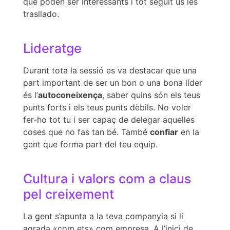
que poden ser interessants i tot seguit us les
trasllado.
Lideratge
Durant tota la sessió es va destacar que una
part important de ser un bon o una bona líder
és l’
autoconeixença
, saber quins són els teus
punts forts i els teus punts dèbils. No voler
fer-ho tot tu i ser capaç de delegar aquelles
coses que no fas tan bé. També
confiar
en la
gent que forma part del teu equip.
Cultura i valors com a claus
pel creixement
La gent s’apunta a la teva companyia si li
agrada «com ets» com empresa. A l’inici de