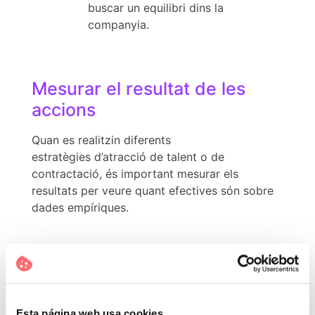
buscar un equilibri dins la
companyia.
Mesurar el resultat de les
accions
Quan es realitzin diferents
estratègies d’atracció de talent o de
contractació, és important mesurar els
resultats per veure quant efectives són sobre
dades empíriques.
Selecció de perfils
El debat més llarg que es va produir va ser
sobre el
procés de selecció
. Es va parlar
Esta página web usa cookies