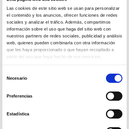
sobre cercar perfils que siguin capaços de
créixer
a la mateixa velocitat de l’empresa i
Las cookies de este sitio web se usan para personalizar
adaptar-se a noves realitats ràpidament enlloc
el contenido y los anuncios, ofrecer funciones de redes
de perfils que actualment ens serveixin (això
sociales y analizar el tráfico. Además, compartimos
és molt enfocat a
start-up
). No tornar-se boig
información sobre el uso que haga del sitio web con
amb la «titulitis». Per exemple, no dir-li CTO a
nuestros partners de redes sociales, publicidad y análisis
la més tècnica de les tres persones que
web, quienes pueden combinarla con otra información
comencen l
‘start-up
, per després haver de
que les haya proporcionado o que hayan recopilado a
retirar-li el títol i donar-li a algú més preparat
partir del uso que haya hecho de sus servicios.
quan l’empresa creix. De fet, la major part
(parlava del 70%) de les
start-ups
que
fallen
Selección
ho fan a causa de les persones
(no haver
Necesario
de
sabut trobar – atreure – retenir a les persones
consentimiento
adequades).
Preferencias
Diferents persones explicaven el procés a
seguir dins de les seves
start-ups
. En un parell
Estadística
de casos, un dels passos del procés era fer un
cafè amb la resta de treballadors per veure si