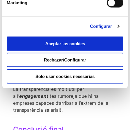
hi havia
feeling
. Aquí em va sorprendre que la
Marketing
majoria d’empreses posin més focus en
seleccionar a la persona correcta (a través de
tests, dinàmics de grup, simular diferents rols,
Configurar
etc…) mentre que nosaltres, des de Basetis,
molts cops el posem en seduir al candidat o
candidata. Crec que és una part molt positiva
Aceptar las cookies
de la
contractació per referència
que no
sempre valorem prou.
Rechazar/Configurar
Transparència
Solo usar cookies necesarias
La transparència és molt útil per
a l’
engagement
(es rumoreja que hi ha
empreses capaces d’arribar a l’extrem de la
transparència salarial).
Conclusió final