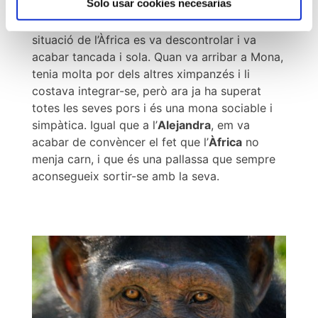
Solo usar cookies necesarias
animals salvatges que no estan fets per viure a
casa com una mascota i en poc temps la
situació de l’Àfrica es va descontrolar i va
acabar tancada i sola. Quan va arribar a Mona,
tenia molta por dels altres ximpanzés i li
costava integrar-se, però ara ja ha superat
totes les seves pors i és una mona sociable i
simpàtica. Igual que a l’
Alejandra
, em va
acabar de convèncer el fet que l’
Àfrica
no
menja carn, i que és una pallassa que sempre
aconsegueix sortir-se amb la seva.