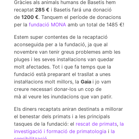
Gràcies als animals humans de Basetis hem
recaptat
285 €
i Basetis fará una donació
de
1200 €
. Tanquem el període de donacions
per la
fundació MONA
amb un total de 1485 €!
Estem super contentes de la recaptació
aconseguida per a la fundació, ja que al
novembre van tenir greus problemes amb les
pluges i les seves instal·lacions van quedar
molt afectades. Tot i que fa temps que la
fundació està preparant el trasllat a unes
instal·lacions molt millors, la
Gaia
i jo vam
creure necessari donar-los un cop de
mà al veure les inundacions que van patir.
Els diners recaptats aniran destinats a millorar
el benestar dels primats i a les principals
tasques de la fundació: el
rescat de primats
,
la
investigació i formació de primatologia
i
la
sensibilització
.