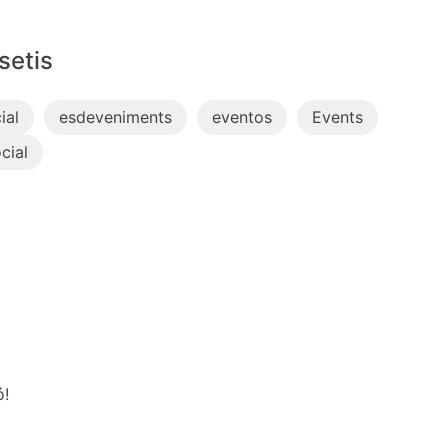
setis
ial
esdeveniments
eventos
Events
cial
ó!