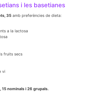
setians i les basetianes
ots, 35
amb preferències de dieta:
nts a la lactosa
ctosa
ls fruits secs
 vi
s, 15 nominals i 26 grupals.