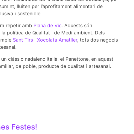
sumint, lluiten per l’aprofitament alimentari de
usiva i sostenible.
vam repetir amb
Plana de Vic
. Aquests són
la política de Qualitat i de Medi ambient. Dels
xemple
Sant Tirs
i
X
ocolata Amatller
, tots dos negocis
rtesanal.
 un clàssic nadalenc italià, el Panettone, en aquest
amiliar, de poble, producte de qualitat i artesanal.
nes Festes!