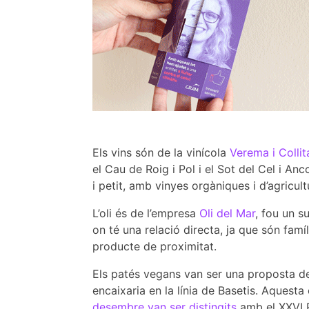
Els vins són de la vinícola
Verema i Collit
el Cau de Roig i Pol i el Sot del Cel i An
i petit, amb vinyes orgàniques i d’agricul
L’oli és de l’empresa
Oli del Mar
, fou un 
on té una relació directa, ja que són fa
producte de proximitat.
Els patés vegans van ser una proposta d
encaixaria en la línia de Basetis. Aquesta
desembre van ser distingits
amb el XXVI P