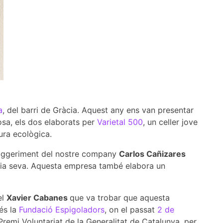
a
, del barri de Gràcia. Aquest any ens van presentar
cosa, els dos elaborats per
Varietal 500
, un celler jove
tura ecològica.
suggeriment del nostre company
Carlos Cañizares
mília seva. Aquesta empresa també elabora un
el
Xavier Cabanes
que va trobar que aquesta
 és la
Fundació Espigoladors
, on el passat
2 de
remi Voluntariat de la Generalitat de Catalunya, per