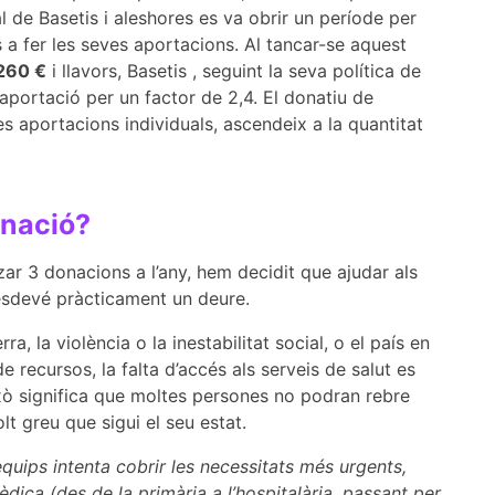
l de Basetis i aleshores es va obrir un període per
s a fer les seves aportacions. Al tancar-se aquest
260 €
i llavors, Basetis , seguint la seva política de
’aportació per un factor de 2,4. El donatiu de
es aportacions individuals, ascendeix a la quantitat
onació?
zar 3 donacions a l’any, hem decidit que ajudar als
esdevé pràcticament un deure.
, la violència o la inestabilitat social, o el país en
e recursos, la falta d’accés als serveis de salut es
xò significa que moltes persones no podran rebre
t greu que sigui el seu estat.
quips intenta cobrir les necessitats més urgents,
mèdica (des de la primària a l’hospitalària, passant per