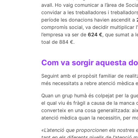
avall. Ho vaig comunicar a l’àrea de Socia
convidar a les treballadores i treballador
període les donacions havien ascendit a
compromís social, va decidir multiplicar l
l’empresa va ser de
624 €
, que sumat a l
toal de 884 €.
Com va sorgir aquesta d
Seguint amb el propòsit familiar de realit
més necessitats a rebre atenció mèdica 
Quan un grup humà és colpejat per la guerra
el qual viu és fràgil a causa de la manca d
converteix en una cosa generalitzada: ai
atenció mèdica quan la necessitin, per mol
«L’atenció que proporcionen els nostres e
tant en els diferents nivells de l’atenció 