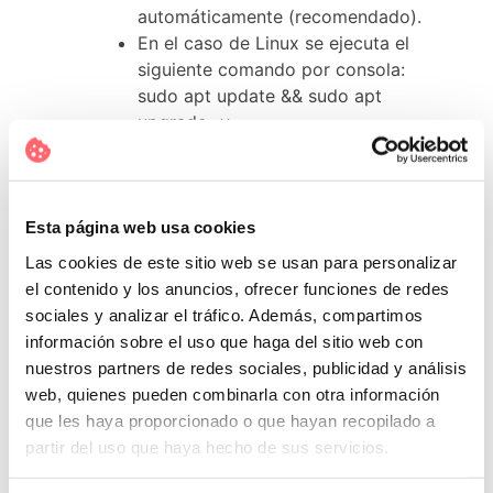
automáticamente (recomendado).
En el caso de Linux se ejecuta el
siguiente comando por consola:
sudo apt update && sudo apt
upgrade -y
Referencias
Esta página web usa cookies
Información
Mozilla
.
Las cookies de este sitio web se usan para personalizar
Información
CVE-2020-26951
el contenido y los anuncios, ofrecer funciones de redes
(Common Vulnerabilities and
sociales y analizar el tráfico. Además, compartimos
Exposures).
información sobre el uso que haga del sitio web con
Información
CVE-2020-26952
nuestros partners de redes sociales, publicidad y análisis
(Common Vulnerabilities and
web, quienes pueden combinarla con otra información
Exposures).
que les haya proporcionado o que hayan recopilado a
partir del uso que haya hecho de sus servicios.