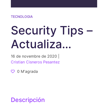
TECNOLOGIA
Security Tips –
Actualiza
Firefox a la
16 de novembre de 2020 |
Cristian Cisneros Pesantez
versión 83.0
0 M'agrada
Descripción