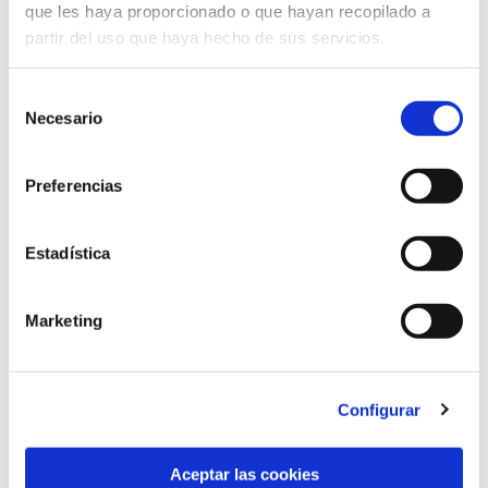
Windows PGM.
que les haya proporcionado o que hayan recopilado a
Windows Point-to-Point Protocol
partir del uso que haya hecho de sus servicios.
over Ethernet (PPPoE).
Windows Point-to-Point Tunneling
Selección
Protocol.
Necesario
de
Windows Raw Image Extension.
consentimiento
Windows RDP Client.
Preferencias
Windows Registry.
Windows RPC API.
Windows Secure Boot.
Estadística
Windows Secure Channel.
Windows Secure Socket Tunneling
Marketing
Protocol (SSTP).
Windows Transport Security Layer
(TLS).
Windows Win32K.
Configurar
Aceptar las cookies