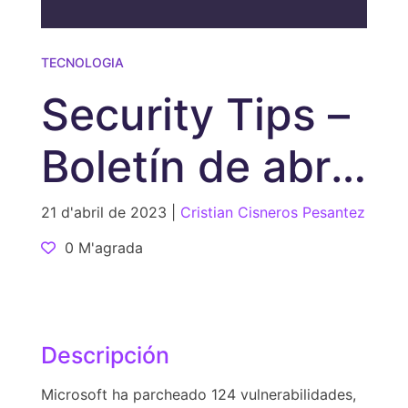
TECNOLOGIA
Security Tips –
Boletín de abril
de Microsoft
21 d'abril de 2023 |
Cristian Cisneros Pesantez
0 M'agrada
con
actualizaciones
Descripción
de seguridad
Microsoft ha parcheado 124 vulnerabilidades,