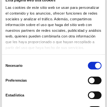
biosferes, on moltes espècies animals estan en
Las cookies de este sitio web se usan para personalizar
perill d’extinció, la parella va decidir formar
el contenido y los anuncios, ofrecer funciones de redes
part de la solució. Va néixer Wild Browser. Un
sociales y analizar el tráfico. Además, compartimos
navegador web mòbil que ajuda a conservar
información sobre el uso que haga del sitio web con
les espècies salvatges, millora la vida de les
nuestros partners de redes sociales, publicidad y análisis
persones, els animals i el medi ambient.
web, quienes pueden combinarla con otra información
que les haya proporcionado o que hayan recopilado a
partir del uso que haya hecho de sus servicios.
Selección
Necesario
de
consentimiento
Preferencias
Estadística