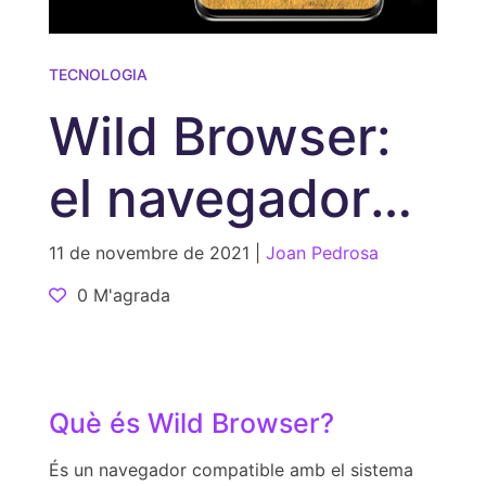
TECNOLOGIA
Wild Browser:
el navegador
d’internet que
11 de novembre de 2021 |
Joan Pedrosa
0 M'agrada
salva animals
Què és Wild Browser?
És un navegador compatible amb el sistema