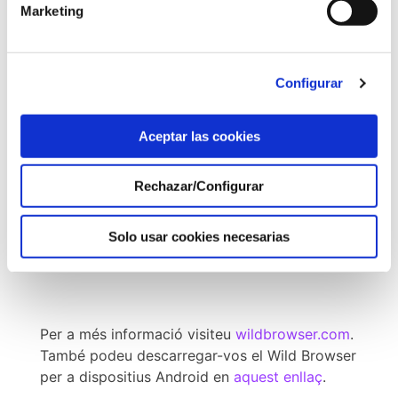
Marketing
Configurar
Aceptar las cookies
Foto extreta del web
wildbrowser.com
Rechazar/Configurar
Representes alguna ONG pro
animal i la vols ajudar?
Solo usar cookies necesarias
Posa’t en contacte amb Wild
Per a més informació visiteu
wildbrowser.com
.
També podeu descarregar-vos el Wild Browser
per a dispositius Android en
aquest enllaç
.