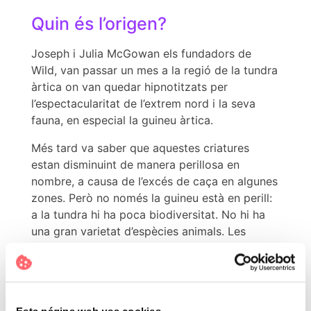
Quin és l’origen?
Joseph i Julia McGowan els fundadors de
Wild, van passar un mes a la regió de la tundra
àrtica on van quedar hipnotitzats per
l’espectacularitat de l’extrem nord i la seva
fauna, en especial la guineu àrtica.
Més tard va saber que aquestes criatures
estan disminuint de manera perillosa en
nombre, a causa de l’excés de caça en algunes
zones. Però no només la guineu està en perill:
a la tundra hi ha poca biodiversitat. No hi ha
una gran varietat d’espècies animals. Les
fluctuacions en una població animal poden
afectar dràsticament les poblacions d’una
altra.
Després d’adonar-se de la fragilitat de les
Esta página web usa cookies