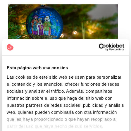
Se buscan Reyes Magos, 55 ilusiones
hechas realidad
Esta página web usa cookies
24 des. 2020
Las cookies de este sitio web se usan para personalizar
0
M'agrada
el contenido y los anuncios, ofrecer funciones de redes
0 Comentaris
sociales y analizar el tráfico. Además, compartimos
información sobre el uso que haga del sitio web con
1462 Visites
nuestros partners de redes sociales, publicidad y análisis
web, quienes pueden combinarla con otra información
que les haya proporcionado o que hayan recopilado a
partir del uso que haya hecho de sus servicios.