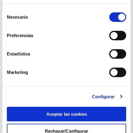
Selección
Necesario
de
consentimiento
¡Gracias! Ninguna persona sin comida
Preferencias
04 nov. 2020
Estadística
0
M'agrada
0 Comentaris
Marketing
1330 Visites
Configurar
Aceptar las cookies
Rechazar/Configurar