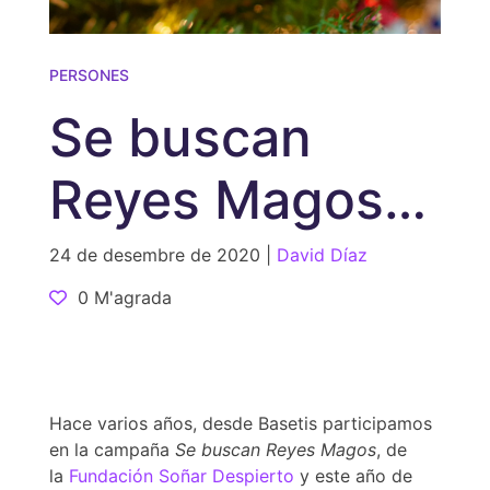
PERSONES
Se buscan
Reyes Magos,
55 ilusiones
24 de desembre de 2020 |
David Díaz
0 M'agrada
hechas
realidad
Hace varios años, desde Basetis participamos
en la campaña
Se buscan Reyes Magos
, de
la
Fundación Soñar Despierto
y este año de