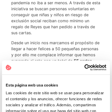
pandemia no iba a ser menos. A través de esta
iniciativa se buscan personas voluntarias en
conseguir que niñas y niños en riesgo de
exclusión social reciban como mínimo un
regalo de Reyes que han pedido a través de
sus cartas.
Desde un inicio nos marcamos el propósito de
llegar a hacer felices a 50 pequeñas personas
y por ello me complace informar que hemos
superado el reto con un total de
55 cartas
recogidas
desde Basetis.
¡Muchas gracias!
Esta página web usa cookies
Las cookies de este sitio web se usan para personalizar
el contenido y los anuncios, ofrecer funciones de redes
Desde Basetis, las personas que hemos estado
sociales y analizar el tráfico. Además, compartimos
implicadas en la iniciativa agradecemos
información sobre el uso que haga del sitio web con