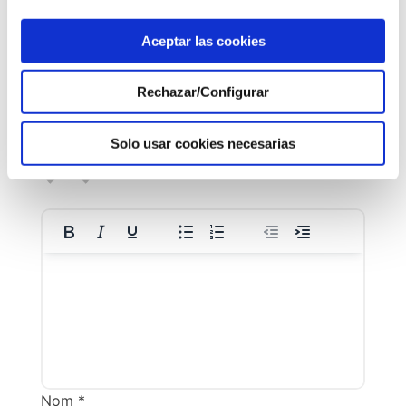
Deixa un comentari
Aceptar las cookies
L'adreça electrònica no es publicarà.
Els
camps necessaris estan marcats amb
*
Rechazar/Configurar
Solo usar cookies necesarias
Nom
*