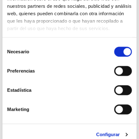
enormemente a las
41 basetianas y
nuestros partners de redes sociales, publicidad y análisis
basetianos
que se han sumado a la acción
web, quienes pueden combinarla con otra información
este año. Entendemos que aun siendo un año
que les haya proporcionado o que hayan recopilado a
complicado no hemos dejado que las
partir del uso que haya hecho de sus servicios.
circunstancias nos dejen ser mejores personas.
Selección
Foto:
Robert Thiemann
/
Unsplash
Necesario
de
consentimiento
compromís social
compromiso social
Preferencias
Medalla Pulitzer
Open
people
Persones
PushingSocialChange
Estadística
social
Marketing
Comentaris
Configurar