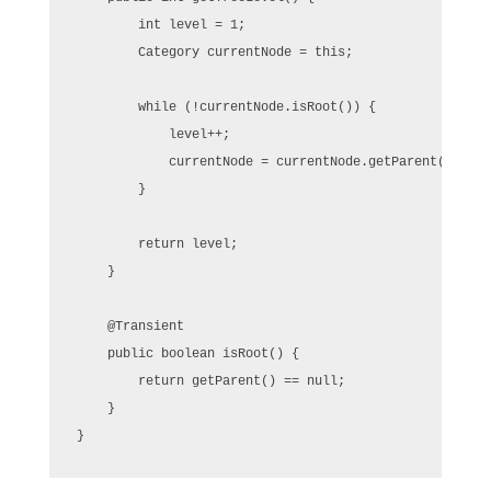
        int level = 1;

        Category currentNode = this;

        while (!currentNode.isRoot()) {

            level++;

            currentNode = currentNode.getParent();

        }

        return level;

    }

    @Transient

    public boolean isRoot() {

        return getParent() == null;

    }

}