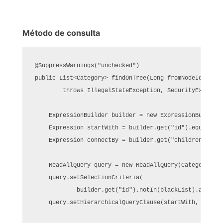
Método de consulta
@SuppressWarnings("unchecked")

public List<Category> findOnTree(Long fromNodeId, int 
        throws IllegalStateException, SecurityExcepti
    ExpressionBuilder builder = new ExpressionBuilder(
    Expression startWith = builder.get("id").equal(fro
    Expression connectBy = builder.get("children");
    ReadAllQuery query = new ReadAllQuery(Category.cla
    query.setSelectionCriteria(

            builder.get("id").notIn(blackList).and(bui
    query.setHierarchicalQueryClause(startWith, conne