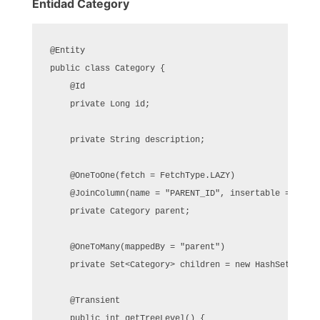
Entidad Category
@Entity

public class Category {

    @Id

    private Long id;

    private String description;

    @OneToOne(fetch = FetchType.LAZY)

    @JoinColumn(name = "PARENT_ID", insertable = false
    private Category parent;

    @OneToMany(mappedBy = "parent")

    private Set<Category> children = new HashSet<>();

    @Transient

    public int getTreeLevel() {
