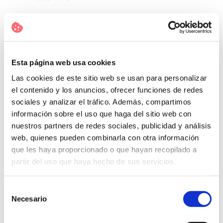
Esta opción generalmente es mejor que una
query nativa —probablemente la mejor opción
—, ya que de cara a la aplicación, nos
comunicamos con una vista (que es
Esta página web usa cookies
equivalente a una tabla). La contrapartida, es
que requiere el mantenimiento de un nuevo
Las cookies de este sitio web se usan para personalizar
elemento en la BBDD, la nueva vista.
el contenido y los anuncios, ofrecer funciones de redes
sociales y analizar el tráfico. Además, compartimos
Crear una vista no tiene misterio, siguiendo el
información sobre el uso que haga del sitio web con
ejemplo anterior, podríamos crearla utilizando
nuestros partners de redes sociales, publicidad y análisis
la query nativa. La ventaja es que para la
web, quienes pueden combinarla con otra información
aplicación sería transparente cómo esté
que les haya proporcionado o que hayan recopilado a
creada la vista, la trataríamos como a una
partir del uso que haya hecho de sus servicios.
tabla de consulta.
La clave está en que la vista contenga el
Selección
Necesario
campo «level», para poder hacer consultas
de
simples desde Java. Por ejemplo, esto nos
consentimiento