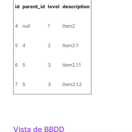
id
parent_id
level
description
4
null
1
Item2
5
4
2
Item2.1
6
5
3
Item2.1.1
7
5
3
Item2.1.2
Vista de BBDD