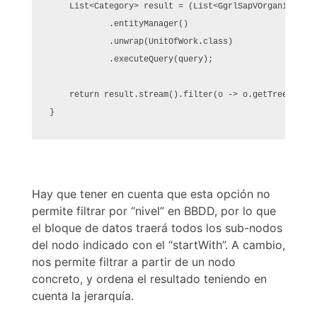
    List<Category> result = (List<GgrlSapVOrganics>) E
            .entityManager()

            .unwrap(UnitOfWork.class)

            .executeQuery(query);
    return result.stream().filter(o -> o.getTreeLevel(
}
Hay que tener en cuenta que esta opción no
permite filtrar por “nivel” en BBDD, por lo que
el bloque de datos traerá todos los sub-nodos
del nodo indicado con el “startWith”. A cambio,
nos permite filtrar a partir de un nodo
concreto, y ordena el resultado teniendo en
cuenta la jerarquía.