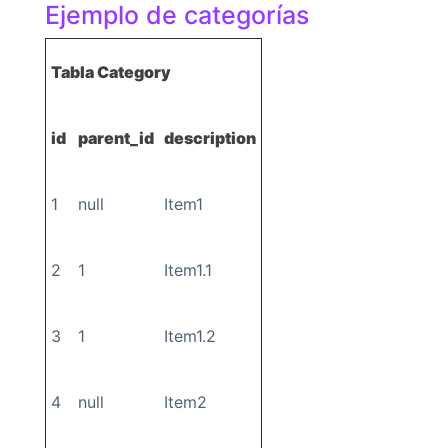
Ejemplo de categorías
Tabla Category
id
parent_id
description
1
null
Item1
2
1
Item1.1
3
1
Item1.2
4
null
Item2