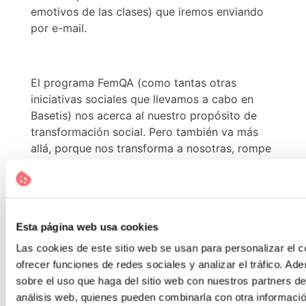
emotivos de las clases) que iremos enviando
por e-mail.
El programa FemQA (como tantas otras
iniciativas sociales que llevamos a cabo en
Basetis) nos acerca al nuestro propósito de
transformación social. Pero también va más
allá, porque nos transforma a nosotras, rompe
tabús, nos invita a la autorreflexión, abre
nuestros horizontes.
Esta página web usa cookies
Nos sentimos muy afortunadas de poder
Las cookies de este sitio web se usan para personalizar el c
impulsar ese programa y hacerlo aprendiendo
ofrecer funciones de redes sociales y analizar el tráfico. 
de otras organizaciones que también trabajan
sobre el uso que haga del sitio web con nuestros partners de
para generar un cambio social.
análisis web, quienes pueden combinarla con otra informaci