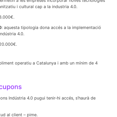
permetin a les empreses incorporar noves tecnologies
nitzatiu i cultural cap a la industria 4.0.
8.000€.
0
: aquesta tipologia dona accés a la implementació
ndústria 4.0.
 20.000€.
bliment operatiu a Catalunya i amb un mínim de 4
 cupons
pons Indústria 4.0 pugui tenir-hi accés, s’haurà de
itud al client – pime.