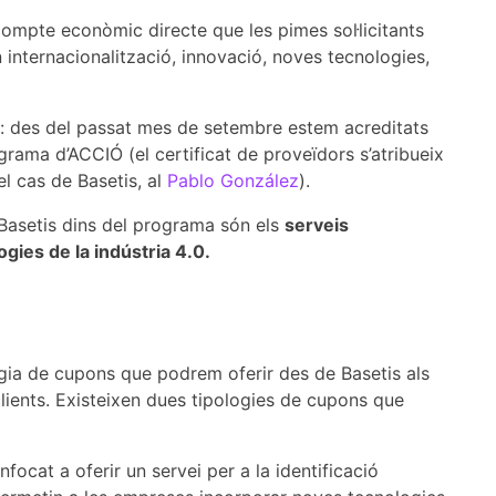
mpte econòmic directe que les pimes sol·licitants
internacionalització, innovació, noves tecnologies,
c: des del passat mes de setembre estem acreditats
rama d’ACCIÓ (el certificat de proveïdors s’atribueix
l cas de Basetis, al
Pablo González
).
Basetis dins del programa són els
serveis
gies de la indústria 4.0.
logia de cupons que podrem oferir des de Basetis als
clients. Existeixen dues tipologies de cupons que
enfocat a oferir un servei per a la identificació