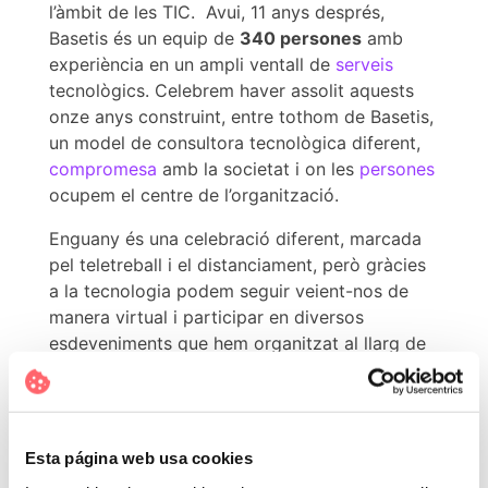
l’àmbit de les TIC. Avui, 11 anys després,
Basetis és un equip de
340 persones
amb
experiència en un ampli ventall de
serveis
tecnològics. Celebrem haver assolit aquests
onze anys construint, entre tothom de Basetis,
un model de consultora tecnològica diferent,
compromesa
amb la societat i on les
persones
ocupem el centre de l’organització.
Enguany és una celebració diferent, marcada
pel teletreball i el distanciament, però gràcies
a la tecnologia podem seguir veient-nos de
manera virtual i participar en diversos
esdeveniments que hem organitzat al llarg de
l’aniversari.
Tot i la difícil situació amb què ens trobem,
creiem que tenim molts motius per seguir
Esta página web usa cookies
celebrant el nostre aniversari. El 2020 ha estat