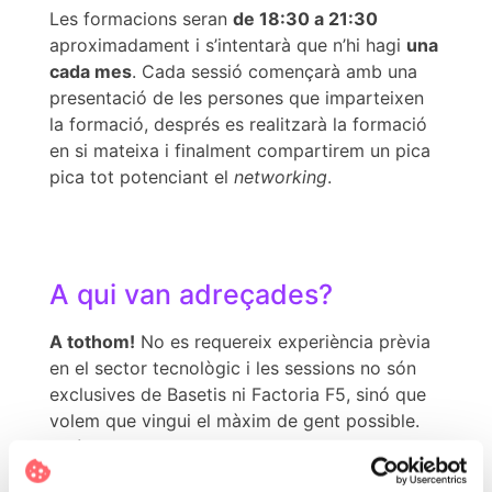
Les formacions seran
de 18:30 a 21:30
aproximadament i s’intentarà que n’hi hagi
una
cada mes
. Cada sessió començarà amb una
presentació de les persones que imparteixen
la formació, després es realitzarà la formació
en si mateixa i finalment compartirem un pica
pica tot potenciant el
networking
.
A qui van adreçades?
A tothom!
No es requereix experiència prèvia
en el sector tecnològic i les sessions no són
exclusives de Basetis ni Factoria F5, sinó que
volem que vingui el màxim de gent possible.
Així que ja podeu convidar-hi totes les vostres
amistats. Això sí, hi haurà aforament limitat, de