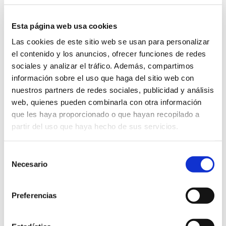
manera que us haureu d’apuntar de pressa si
no us voleu quedar sense plaça.
Esta página web usa cookies
Inscripcions
Las cookies de este sitio web se usan para personalizar
el contenido y los anuncios, ofrecer funciones de redes
I comencem ja?
sociales y analizar el tráfico. Además, compartimos
información sobre el uso que haga del sitio web con
Sí! La primera formació serà el dimarts
22
nuestros partners de redes sociales, publicidad y análisis
d’octubre a les 18.30
. L’impartiré jo mateixa.
web, quienes pueden combinarla con otra información
Serà sobre
pintura conductora de l’electricitat
que les haya proporcionado o que hayan recopilado a
i Arduino
. Aprendrem què és una placa
partir del uso que haya hecho de sus servicios.
Arduino, quins usos té i construirem un circuit
fent servir pintura conductora de l’electricitat
per engegar un altaveu a través de la mateixa
Selección
electricitat que genera el nostre cos.
Necesario
de
consentimiento
No hi podeu faltar!
Preferencias