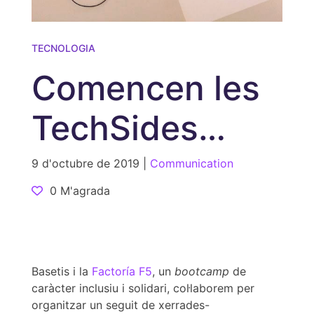
TECNOLOGIA
Comencen les
TechSides
Women a
9 d'octubre de 2019 |
Communication
0 M'agrada
Factoría F5
Basetis i la
Factoría F5
, un
bootcamp
de
caràcter inclusiu i solidari, col·laborem per
organitzar un seguit de xerrades-