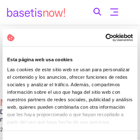
Skip
to
content
Nothing Found
It seems we can’t find what you’re looking for.
Esta página web usa cookies
Perhaps searching can help.
Las cookies de este sitio web se usan para personalizar
Cerca:
el contenido y los anuncios, ofrecer funciones de redes
sociales y analizar el tráfico. Además, compartimos
información sobre el uso que haga del sitio web con
nuestros partners de redes sociales, publicidad y análisis
Més Populars
web, quienes pueden combinarla con otra información
Diferentes tipos de relaciones no
que les haya proporcionado o que hayan recopilado a
monogámicas
partir del uso que haya hecho de sus servicios.
29 d'octubre de 2020 |
Communication
Selección