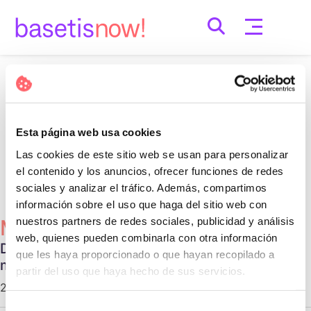
Skip
to
content
Nothing Found
It seems we can’t find what you’re looking for.
Esta página web usa cookies
Perhaps searching can help.
Las cookies de este sitio web se usan para personalizar
Cerca:
el contenido y los anuncios, ofrecer funciones de redes
sociales y analizar el tráfico. Además, compartimos
información sobre el uso que haga del sitio web con
nuestros partners de redes sociales, publicidad y análisis
Més Populars
web, quienes pueden combinarla con otra información
Diferentes tipos de relaciones no
que les haya proporcionado o que hayan recopilado a
monogámicas
partir del uso que haya hecho de sus servicios.
29 d'octubre de 2020 |
Communication
Selección