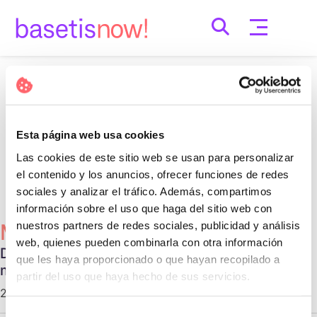
Skip
to
content
Nothing Found
It seems we can’t find what you’re looking for.
Esta página web usa cookies
Perhaps searching can help.
Las cookies de este sitio web se usan para personalizar
Cerca:
el contenido y los anuncios, ofrecer funciones de redes
sociales y analizar el tráfico. Además, compartimos
información sobre el uso que haga del sitio web con
nuestros partners de redes sociales, publicidad y análisis
Més Populars
web, quienes pueden combinarla con otra información
Diferentes tipos de relaciones no
que les haya proporcionado o que hayan recopilado a
monogámicas
partir del uso que haya hecho de sus servicios.
29 d'octubre de 2020 |
Communication
Selección