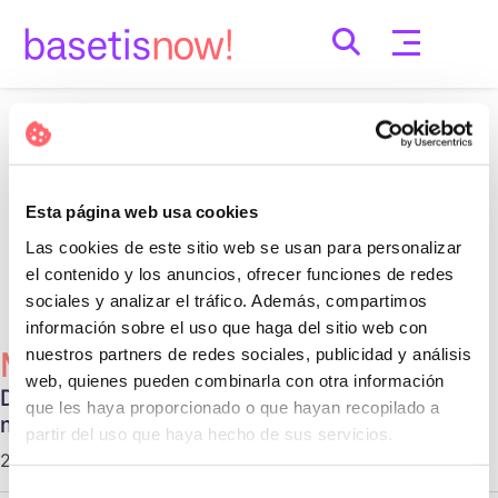
Skip
to
content
Nothing Found
It seems we can’t find what you’re looking for.
Esta página web usa cookies
Perhaps searching can help.
Las cookies de este sitio web se usan para personalizar
Cerca:
el contenido y los anuncios, ofrecer funciones de redes
sociales y analizar el tráfico. Además, compartimos
información sobre el uso que haga del sitio web con
nuestros partners de redes sociales, publicidad y análisis
Més Populars
web, quienes pueden combinarla con otra información
Diferentes tipos de relaciones no
que les haya proporcionado o que hayan recopilado a
monogámicas
partir del uso que haya hecho de sus servicios.
29 d'octubre de 2020 |
Communication
Selección