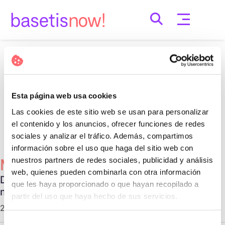
Skip
to
content
Nothing Found
It seems we can’t find what you’re looking for.
Esta página web usa cookies
Perhaps searching can help.
Las cookies de este sitio web se usan para personalizar
Cerca:
el contenido y los anuncios, ofrecer funciones de redes
sociales y analizar el tráfico. Además, compartimos
información sobre el uso que haga del sitio web con
nuestros partners de redes sociales, publicidad y análisis
Més Populars
web, quienes pueden combinarla con otra información
Diferentes tipos de relaciones no
que les haya proporcionado o que hayan recopilado a
monogámicas
partir del uso que haya hecho de sus servicios.
29 d'octubre de 2020 |
Communication
Selección