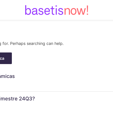
Skip
to
content
g for. Perhaps searching can help.
ámicas
trimestre 24Q3?