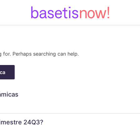
Skip
to
content
g for. Perhaps searching can help.
ámicas
trimestre 24Q3?