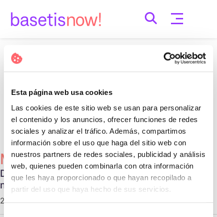
Skip
to
content
Nothing Found
It seems we can’t find what you’re looking for.
Esta página web usa cookies
Perhaps searching can help.
Las cookies de este sitio web se usan para personalizar
Cerca:
el contenido y los anuncios, ofrecer funciones de redes
sociales y analizar el tráfico. Además, compartimos
información sobre el uso que haga del sitio web con
nuestros partners de redes sociales, publicidad y análisis
Més Populars
web, quienes pueden combinarla con otra información
Diferentes tipos de relaciones no
que les haya proporcionado o que hayan recopilado a
monogámicas
partir del uso que haya hecho de sus servicios.
29 d'octubre de 2020 |
Communication
Selección