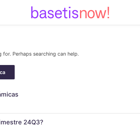
Skip
to
content
g for. Perhaps searching can help.
ámicas
trimestre 24Q3?