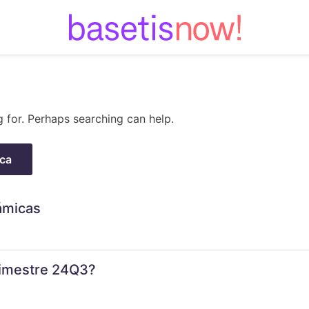
Skip
to
content
g for. Perhaps searching can help.
ámicas
trimestre 24Q3?