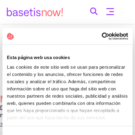
Skip
to
content
Nothing Found
It seems we can’t find what you’re looking for.
Esta página web usa cookies
Perhaps searching can help.
Las cookies de este sitio web se usan para personalizar
Cerca:
el contenido y los anuncios, ofrecer funciones de redes
sociales y analizar el tráfico. Además, compartimos
información sobre el uso que haga del sitio web con
nuestros partners de redes sociales, publicidad y análisis
Més Populars
web, quienes pueden combinarla con otra información
Diferentes tipos de relaciones no
que les haya proporcionado o que hayan recopilado a
monogámicas
partir del uso que haya hecho de sus servicios.
29 d'octubre de 2020 |
Communication
Selección