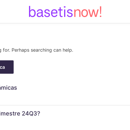
Skip
to
content
g for. Perhaps searching can help.
ámicas
trimestre 24Q3?