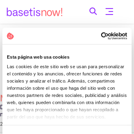
Skip
to
content
Nothing Found
It seems we can’t find what you’re looking for.
Esta página web usa cookies
Perhaps searching can help.
Las cookies de este sitio web se usan para personalizar
Cerca:
el contenido y los anuncios, ofrecer funciones de redes
sociales y analizar el tráfico. Además, compartimos
información sobre el uso que haga del sitio web con
nuestros partners de redes sociales, publicidad y análisis
Més Populars
web, quienes pueden combinarla con otra información
Diferentes tipos de relaciones no
que les haya proporcionado o que hayan recopilado a
monogámicas
partir del uso que haya hecho de sus servicios.
29 d'octubre de 2020 |
Communication
Selección