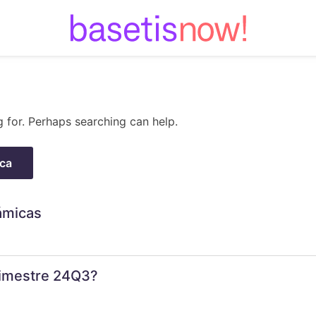
Skip
to
content
g for. Perhaps searching can help.
ámicas
trimestre 24Q3?