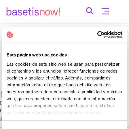
Skip
to
content
Nothing Found
It seems we can’t find what you’re looking for.
Esta página web usa cookies
Perhaps searching can help.
Las cookies de este sitio web se usan para personalizar
Cerca:
el contenido y los anuncios, ofrecer funciones de redes
sociales y analizar el tráfico. Además, compartimos
información sobre el uso que haga del sitio web con
nuestros partners de redes sociales, publicidad y análisis
Més Populars
web, quienes pueden combinarla con otra información
Diferentes tipos de relaciones no
que les haya proporcionado o que hayan recopilado a
monogámicas
partir del uso que haya hecho de sus servicios.
29 d'octubre de 2020 |
Communication
Selección