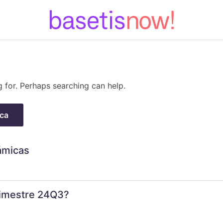
Skip
to
content
g for. Perhaps searching can help.
ámicas
trimestre 24Q3?