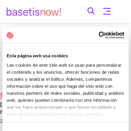
Skip
to
content
Nothing Found
It seems we can’t find what you’re looking for.
Esta página web usa cookies
Perhaps searching can help.
Las cookies de este sitio web se usan para personalizar
Cerca:
el contenido y los anuncios, ofrecer funciones de redes
sociales y analizar el tráfico. Además, compartimos
información sobre el uso que haga del sitio web con
nuestros partners de redes sociales, publicidad y análisis
Més Populars
web, quienes pueden combinarla con otra información
Diferentes tipos de relaciones no
que les haya proporcionado o que hayan recopilado a
monogámicas
partir del uso que haya hecho de sus servicios.
29 d'octubre de 2020 |
Communication
Selección