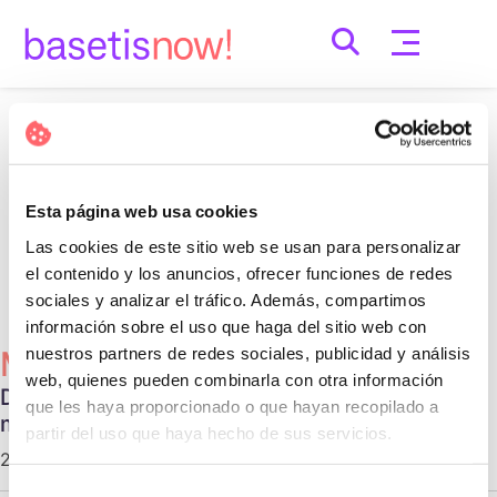
Skip
to
content
Nothing Found
It seems we can’t find what you’re looking for.
Esta página web usa cookies
Perhaps searching can help.
Las cookies de este sitio web se usan para personalizar
Cerca:
el contenido y los anuncios, ofrecer funciones de redes
sociales y analizar el tráfico. Además, compartimos
información sobre el uso que haga del sitio web con
nuestros partners de redes sociales, publicidad y análisis
Més Populars
web, quienes pueden combinarla con otra información
Diferentes tipos de relaciones no
que les haya proporcionado o que hayan recopilado a
monogámicas
partir del uso que haya hecho de sus servicios.
29 d'octubre de 2020 |
Communication
Selección