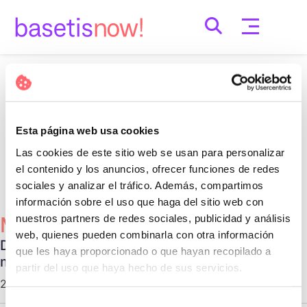
Skip
to
content
Nothing Found
It seems we can’t find what you’re looking for.
Esta página web usa cookies
Perhaps searching can help.
Las cookies de este sitio web se usan para personalizar
Cerca:
el contenido y los anuncios, ofrecer funciones de redes
sociales y analizar el tráfico. Además, compartimos
información sobre el uso que haga del sitio web con
nuestros partners de redes sociales, publicidad y análisis
Més Populars
web, quienes pueden combinarla con otra información
Diferentes tipos de relaciones no
que les haya proporcionado o que hayan recopilado a
monogámicas
partir del uso que haya hecho de sus servicios.
29 d'octubre de 2020 |
Communication
Selección