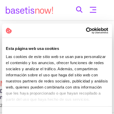
Skip
to
content
Nothing Found
It seems we can’t find what you’re looking for.
Esta página web usa cookies
Perhaps searching can help.
Las cookies de este sitio web se usan para personalizar
Cerca:
el contenido y los anuncios, ofrecer funciones de redes
sociales y analizar el tráfico. Además, compartimos
información sobre el uso que haga del sitio web con
nuestros partners de redes sociales, publicidad y análisis
Més Populars
web, quienes pueden combinarla con otra información
Diferentes tipos de relaciones no
que les haya proporcionado o que hayan recopilado a
monogámicas
partir del uso que haya hecho de sus servicios.
29 d'octubre de 2020 |
Communication
Selección