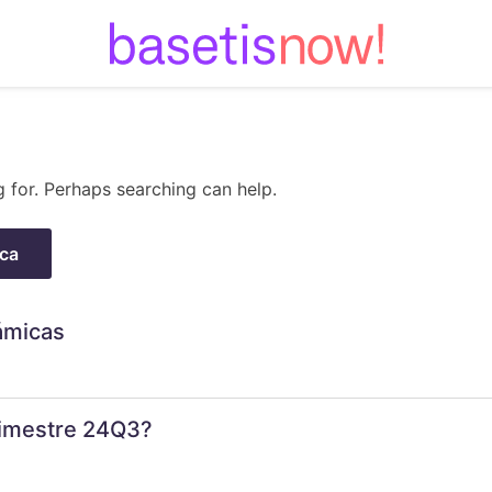
Skip
to
content
g for. Perhaps searching can help.
ámicas
trimestre 24Q3?