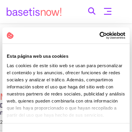
Skip
to
content
Nothing Found
It seems we can’t find what you’re looking for.
Esta página web usa cookies
Perhaps searching can help.
Las cookies de este sitio web se usan para personalizar
Cerca:
el contenido y los anuncios, ofrecer funciones de redes
sociales y analizar el tráfico. Además, compartimos
información sobre el uso que haga del sitio web con
nuestros partners de redes sociales, publicidad y análisis
Més Populars
web, quienes pueden combinarla con otra información
Diferentes tipos de relaciones no
que les haya proporcionado o que hayan recopilado a
monogámicas
partir del uso que haya hecho de sus servicios.
29 d'octubre de 2020 |
Communication
Selección