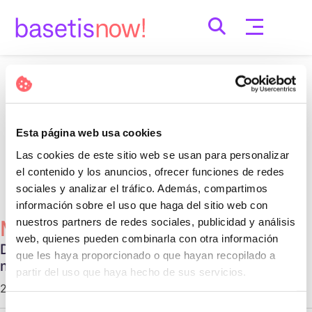
Skip
to
content
Nothing Found
It seems we can’t find what you’re looking for.
Esta página web usa cookies
Perhaps searching can help.
Las cookies de este sitio web se usan para personalizar
Cerca:
el contenido y los anuncios, ofrecer funciones de redes
sociales y analizar el tráfico. Además, compartimos
información sobre el uso que haga del sitio web con
nuestros partners de redes sociales, publicidad y análisis
Més Populars
web, quienes pueden combinarla con otra información
Diferentes tipos de relaciones no
que les haya proporcionado o que hayan recopilado a
monogámicas
partir del uso que haya hecho de sus servicios.
29 d'octubre de 2020 |
Communication
Selección