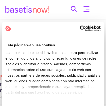
Skip
to
content
Nothing Found
It seems we can’t find what you’re looking for.
Esta página web usa cookies
Perhaps searching can help.
Las cookies de este sitio web se usan para personalizar
Cerca:
el contenido y los anuncios, ofrecer funciones de redes
sociales y analizar el tráfico. Además, compartimos
información sobre el uso que haga del sitio web con
nuestros partners de redes sociales, publicidad y análisis
Més Populars
web, quienes pueden combinarla con otra información
Diferentes tipos de relaciones no
que les haya proporcionado o que hayan recopilado a
monogámicas
partir del uso que haya hecho de sus servicios.
29 d'octubre de 2020 |
Communication
Selección