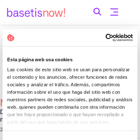
Skip
to
content
Nothing Found
It seems we can’t find what you’re looking for.
Esta página web usa cookies
Perhaps searching can help.
Las cookies de este sitio web se usan para personalizar
Cerca:
el contenido y los anuncios, ofrecer funciones de redes
sociales y analizar el tráfico. Además, compartimos
información sobre el uso que haga del sitio web con
nuestros partners de redes sociales, publicidad y análisis
Més Populars
web, quienes pueden combinarla con otra información
Diferentes tipos de relaciones no
que les haya proporcionado o que hayan recopilado a
monogámicas
partir del uso que haya hecho de sus servicios.
29 d'octubre de 2020 |
Communication
Selección