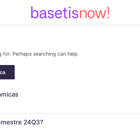
Skip
to
content
g for. Perhaps searching can help.
ámicas
trimestre 24Q3?