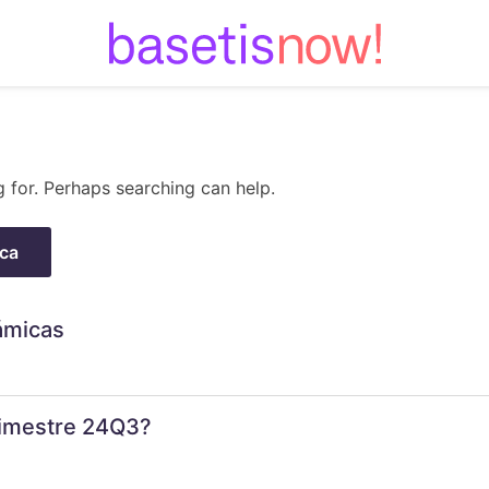
Skip
to
content
g for. Perhaps searching can help.
ámicas
trimestre 24Q3?