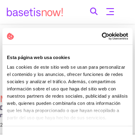
Skip
to
content
Nothing Found
It seems we can’t find what you’re looking for.
Esta página web usa cookies
Perhaps searching can help.
Las cookies de este sitio web se usan para personalizar
Cerca:
el contenido y los anuncios, ofrecer funciones de redes
sociales y analizar el tráfico. Además, compartimos
información sobre el uso que haga del sitio web con
nuestros partners de redes sociales, publicidad y análisis
Més Populars
web, quienes pueden combinarla con otra información
Diferentes tipos de relaciones no
que les haya proporcionado o que hayan recopilado a
monogámicas
partir del uso que haya hecho de sus servicios.
29 d'octubre de 2020 |
Communication
Selección