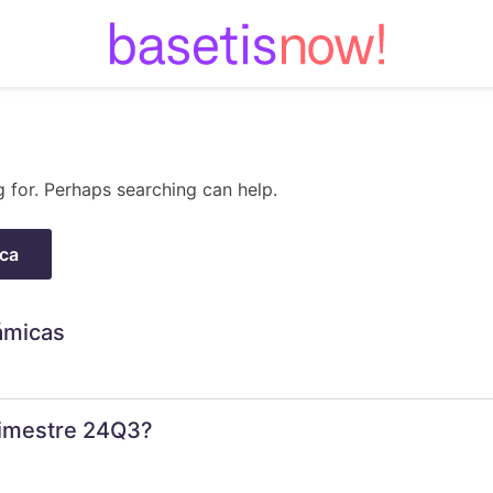
Skip
to
content
g for. Perhaps searching can help.
ámicas
trimestre 24Q3?