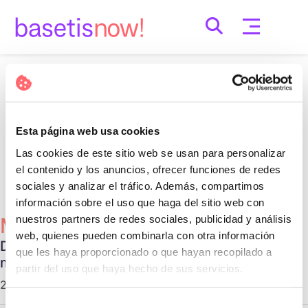
Skip
to
content
Nothing Found
It seems we can’t find what you’re looking for.
Esta página web usa cookies
Perhaps searching can help.
Las cookies de este sitio web se usan para personalizar
Cerca:
el contenido y los anuncios, ofrecer funciones de redes
sociales y analizar el tráfico. Además, compartimos
información sobre el uso que haga del sitio web con
nuestros partners de redes sociales, publicidad y análisis
Més Populars
web, quienes pueden combinarla con otra información
Diferentes tipos de relaciones no
que les haya proporcionado o que hayan recopilado a
monogámicas
partir del uso que haya hecho de sus servicios.
29 d'octubre de 2020 |
Communication
Selección