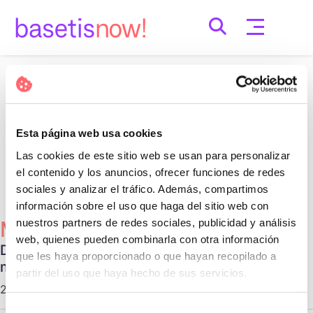
Skip
to
content
Nothing Found
It seems we can’t find what you’re looking for.
Esta página web usa cookies
Perhaps searching can help.
Las cookies de este sitio web se usan para personalizar
Cerca:
el contenido y los anuncios, ofrecer funciones de redes
sociales y analizar el tráfico. Además, compartimos
información sobre el uso que haga del sitio web con
nuestros partners de redes sociales, publicidad y análisis
Més Populars
web, quienes pueden combinarla con otra información
Diferentes tipos de relaciones no
que les haya proporcionado o que hayan recopilado a
monogámicas
partir del uso que haya hecho de sus servicios.
29 d'octubre de 2020 |
Communication
Selección